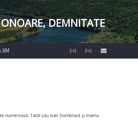
, ONOARE, DEMNITATE
ia RM
[ro]
[ru]
familie numeroasă. Tatăl său Ivan Dumbravă şi mama