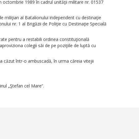
n octombrie 1989 în cadrul unităţii militare nr. 01537
de miliţian al Batalionului independent cu destinaţie
ului nr. 1 al Brigăzii de Poliţie cu Destinaţie Specială
rate pentru a restabili ordinea constituţională
aproviziona colegii săi de pe poziţiile de luptă cu
 a căzut într-o ambuscadă, în urma căreia vitejii
nul „Ştefan cel Mare”.