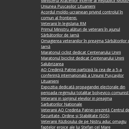
Ministerul Afacerilor Interne al Republicii Mold
Uniunea Puşcaşilor Lituanieni
Acordul moldo-ucrainean privind controlul în
comun al frontierei.
Veteranii în legislația RM
Primul Ministru alături de veterani în ajunul
Sărbătorilor de Iarnă
Omagierea veteranilor în preajma Sărbătorilor 
Iarnă
Maratonul ciclist dedicat Centenarului Unirii
Maratonul biciclist dedicat Centenarului Unirii
Salubrizarea
AO Credință Patriei participă la cea de a 5-a
conferință internațională a Uniunii Pușcașilor
Lituanieni
Expozitia dedicată propagandei electorale din
perioada regimului totalitar bolșevico-comunist
Veteranii in sprijinul elevilor in preajma
Sarbatorilor Nationale
Veteranii AO Credinta Patriei prezintă Centrul d
Securitate, Ordine şi Stabilitate (SOS)
Veteranii Războiului de pe Nistru aduc omagiu
faptelor eroice ale lui Ştefan cel Mare