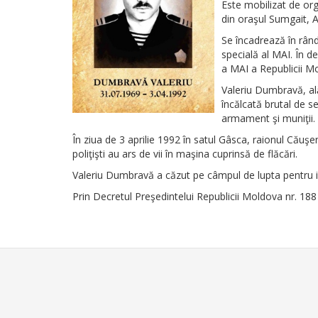
Este mobilizat de org
din oraşul Sumgait, 
Se încadrează în rând
specială al MAI. În de
a MAI a Republicii M
Valeriu Dumbravă, ală
încălcată brutal de se
armament şi muniţii.
În ziua de 3 aprilie 1992 în satul Gâsca, raionul Căuşe
poliţişti au ars de vii în maşina cuprinsă de flăcări.
Valeriu Dumbravă a căzut pe câmpul de lupta pentru 
Prin Decretul Preşedintelui Republicii Moldova nr. 1