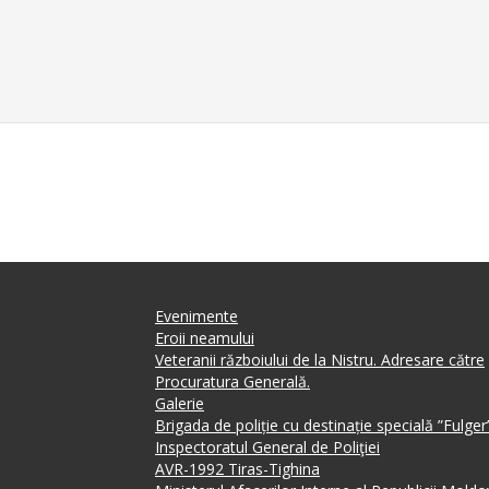
Evenimente
Eroii neamului
Veteranii războiului de la Nistru. Adresare către
Procuratura Generală.
Galerie
Brigada de poliție cu destinație specială ”Fulger
Inspectoratul General de Poliţiei
AVR-1992 Tiras-Tighina