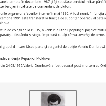
anele armate în decembrie 1987 şi îşi satisface serviciul militar până î
Azerbaidjan în calitate de comandant de pluton.
urile organelor afacerilor interne în mai 1990. A fost numit în funcţia 
cembrie 1991 este transferat la funcţia de subofiţer operativ al batalion
oldova.
turi de colegii de la BPDS, a venit în ajutorul populaţiei paşnice tortu
paratişti. Riscându-și viaţa, împreună cu alţi câțiva tovarăşi de arme, 
ni grupul din care făcea parte şi sergentul de poliţie Valeriu Dumbravă
independenţa Republicii Moldova.
88 din 24.08.1992 Valeriu Dumbravă a fost decorat post-mortem cu Ordi