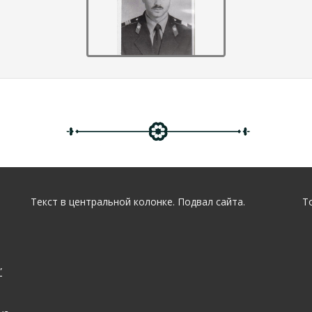
Текст в центральной колонке. Подвал сайта.
To
”