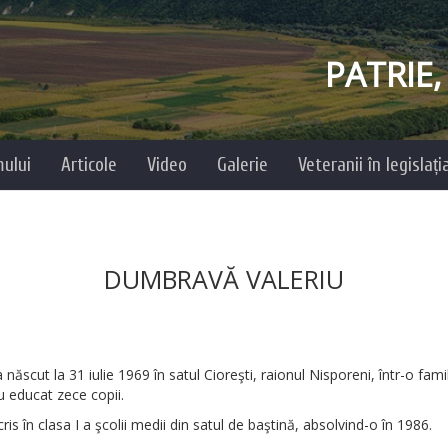
PATRIE
mului
Articole
Video
Galerie
Veteranii în legislaț
DUMBRAVĂ VALERIU
născut la 31 iulie 1969 în satul Cioreşti, raionul Nisporeni, într-o 
 educat zece copii.
ris în clasa I a şcolii medii din satul de baştină, absolvind-o în 1986.