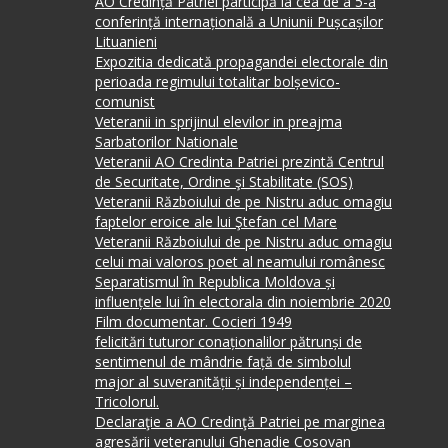
AO Credință Patriei participă la cea de a 5-a
conferință internațională a Uniunii Pușcașilor
Lituanieni
Expozitia dedicată propagandei electorale din
perioada regimului totalitar bolșevico-
comunist
Veteranii in sprijinul elevilor in preajma
Sarbatorilor Nationale
Veteranii AO Credinta Patriei prezintă Centrul
de Securitate, Ordine şi Stabilitate (SOS)
Veteranii Războiului de pe Nistru aduc omagiu
faptelor eroice ale lui Ştefan cel Mare
Veteranii Războiului de pe Nistru aduc omagiu
celui mai valoros poet al neamului românesc
Separatismul în Republica Moldova și
influențele lui în electorala din noiembrie 2020
Film documentar. Cocieri 1949
felicitări tuturor conaționalilor pătrunși de
sentimenul de mândrie față de simbolul
major al suveranității și independenței –
Tricolorul.
Declaraţie a AO Credinţă Patriei pe marginea
agresării veteranului Ghenadie Cosovan