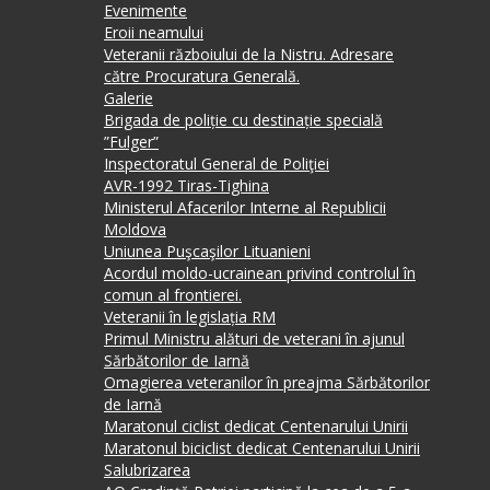
Evenimente
Eroii neamului
Veteranii războiului de la Nistru. Adresare
către Procuratura Generală.
Galerie
Brigada de poliție cu destinație specială
”Fulger”
Inspectoratul General de Poliţiei
AVR-1992 Tiras-Tighina
Ministerul Afacerilor Interne al Republicii
Moldova
Uniunea Puşcaşilor Lituanieni
Acordul moldo-ucrainean privind controlul în
comun al frontierei.
Veteranii în legislația RM
Primul Ministru alături de veterani în ajunul
Sărbătorilor de Iarnă
Omagierea veteranilor în preajma Sărbătorilor
de Iarnă
Maratonul ciclist dedicat Centenarului Unirii
Maratonul biciclist dedicat Centenarului Unirii
Salubrizarea