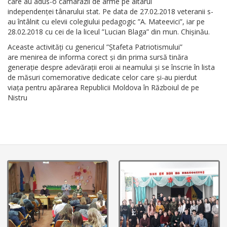
care au adus-o camarazii de arme pe altarul
independenței tânarului stat. Pe data de 27.02.2018 veteranii s-
au întâlnit cu elevii colegiului pedagogic ”A. Mateevici”, iar pe
28.02.2018 cu cei de la liceul ”Lucian Blaga” din mun. Chișinău.
Aceaste activități cu genericul ”Ștafeta Patriotismului”
are menirea de informa corect și din prima sursă tinăra
generație despre adevărații eroii ai neamului și se înscrie în lista
de măsuri comemorative dedicate celor care și-au pierdut
viața pentru apărarea Republicii Moldova în Războiul de pe
Nistru